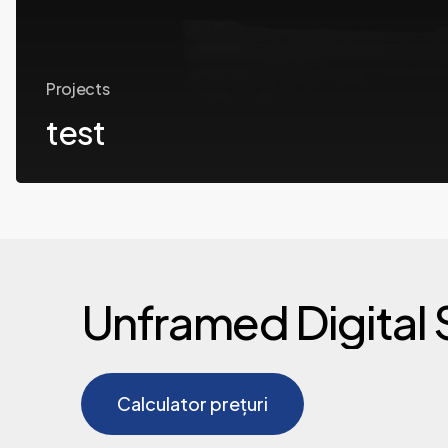
Projects
test
Unframed
Digital
C
a
l
c
u
l
a
t
o
r
p
r
e
ț
u
r
i