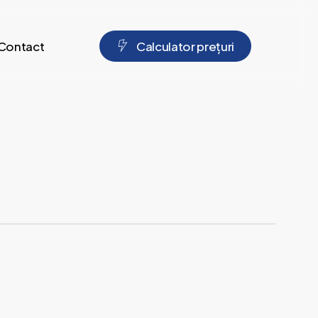
Contact
C
a
l
c
u
l
a
t
o
r
p
r
e
ț
u
r
i