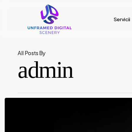
Skip
to
Servicii
main
content
All Posts By
admin
test