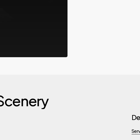
Scenery
De
Servi